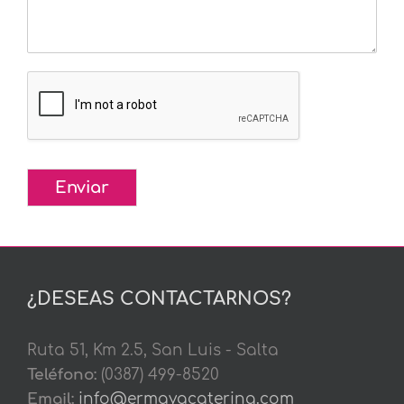
Enviar
¿DESEAS CONTACTARNOS?
Ruta 51, Km 2.5, San Luis - Salta
Teléfono:
(0387) 499-8520
Email:
info@ermayacatering.com